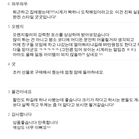
6
와우와우
퇴근하고 집애왔는데!!!!시계가 똭하니 도착해있더라고요. 이건 진짜 실
완전 스타일 굿굿입니다!
5
오렌지
오렌지컬러의 강력한 포스를 상상하며 받아보았습니다.
많이 튀는 건 아니고 평소 코디에 어디든 문안히 어울릴거라 생각되고
어제 친구들 모임에 차고 나갔는데 얼마짜리냐길래 80만원정도 한다고
다들 믿더군요 ㅋㅋㅋㅋㅋ (그만큼 있어 보이는 시계라는 말입죠 ㅎㅎ)
아마도 올해 일등 아이템이 되지 않을까?! 싶네요 ^^
4
굿
조카 선물로 구매해서 줬는데 엄청 맘에 들어하네요.
3
물건이네요
할인도 하길래 하나 사봤는데 좋습니다 크기가 작다고 하시는 분들도 계
보다 살짝 작고 두께는 좀 더 얇다고 보시면 될거같습니다!
2
감사합니다
상품좋습니다 만족합니다
색상도 너무 이뻐요^^