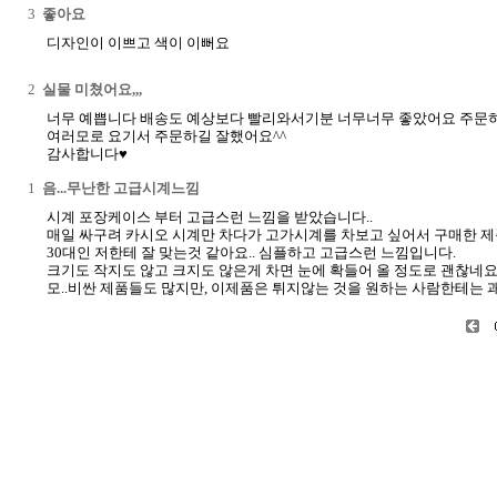
3
좋아요
디자인이 이쁘고 색이 이뻐요
2
실물 미쳤어요,,,
너무 예쁩니다 배송도 예상보다 빨리와서기분 너무너무 좋았어요 주문하
여러모로 요기서 주문하길 잘했어요^^
감사합니다♥
1
음...무난한 고급시계느낌
시계 포장케이스 부터 고급스런 느낌을 받았습니다..
매일 싸구려 카시오 시계만 차다가 고가시계를 차보고 싶어서 구매한 제
30대인 저한테 잘 맞는것 같아요.. 심플하고 고급스런 느낌입니다.
크기도 작지도 않고 크지도 않은게 차면 눈에 확들어 올 정도로 괜찮네요.
모..비싼 제품들도 많지만, 이제품은 튀지않는 것을 원하는 사람한테는 괘