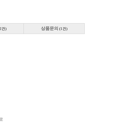
상품문의
2건)
(1건)
로