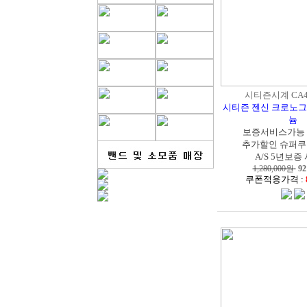
시티즌시계 CA46
시티즌 젠신 크로노
늄
보증서비스가능
추가할인 슈퍼쿠
A/S 5년보증
1,280,000원
92
쿠폰적용가격 :