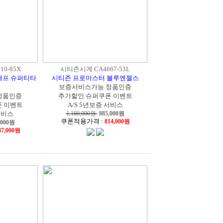
0-85X
시티즌시계 CA4667-53L
래프 슈퍼티타
시티즌 프로마스터 블루엔젤스
보증서비스가능 정품인증
정품인증
추가할인 슈퍼쿠폰 이벤트
 이벤트
A/S 5년보증 서비스
서비스
1,180,000원
885,000
원
쿠폰적용가격 :
814,000원
,000
원
47,000원