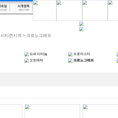
EN 시티즌시계
>
크로노그래프
슈퍼 티타늄
프로마스터
오토매틱
크로노그래프