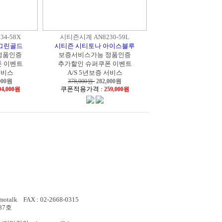
4-58X
시티즌시계 AN8230-59L
그린골드
시티즌 시티토나 아이스블루
정품인증
보증서비스가능 정품인증
 이벤트
추가할인 슈퍼쿠폰 이벤트
서비스
A/S 5년보증 서비스
000
원
378,000원
282,000
원
쿠폰적용가격 :
94,000원
259,000원
otalk FAX : 02-2668-0315
87호