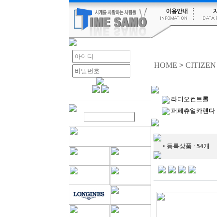
HOME
>
CITIZ
라디오컨트롤
퍼페츄얼카렌다
• 등록상품 :
54
개