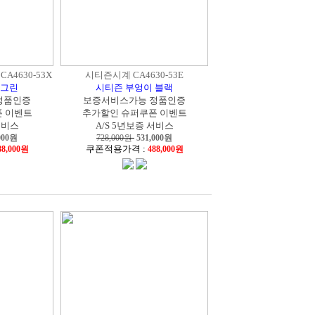
A4630-53X
시티즌시계 CA4630-53E
 그린
시티즌 부엉이 블랙
정품인증
보증서비스가능 정품인증
 이벤트
추가할인 슈퍼쿠폰 이벤트
서비스
A/S 5년보증 서비스
000
원
728,000원
531,000
원
쿠폰적용가격 :
88,000원
488,000원