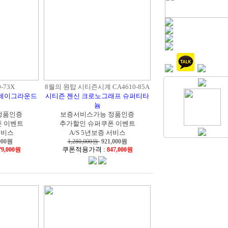
-73X
8월의 원탑 시티즌시계 CA4610-85A
플레이그라운드
시티즌 젠신 크로노그래프 슈퍼티타
늄
정품인증
보증서비스가능 정품인증
 이벤트
추가할인 슈퍼쿠폰 이벤트
서비스
A/S 5년보증 서비스
000
원
1,280,000원
921,000
원
쿠폰적용가격 :
79,000원
847,000원