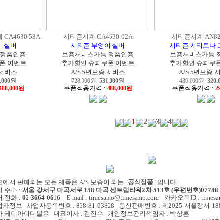
CA4630-53A
시티즌시계 CA4630-02A
시티즌시계 AN823
이 실버
시티즌 부엉이 실버
시티즌 시티토나 
 정품인증
보증서비스가능 정품인증
보증서비스가능 
폰 이벤트
추가할인 슈퍼쿠폰 이벤트
추가할인 슈퍼쿠폰
 서비스
A/S 5년보증 서비스
A/S 5년보증 
,000
원
728,000원
531,000
원
430,000원
320,
쿠폰적용가격 :
쿠폰적용가격 :
488,000원
488,000원
2
1
2
3
4
에서 판매되는 모든 제품은 A/S 보증이 되는 "
공식정품
" 입니다.
 주소 :
서울 강서구 마곡서로 158 마곡 센트럴타워2차 513호 (우편번호)07788
 전화 :
02-3664-0616
E-mail : timesamo@timesamo.com 카카오톡ID : timesam
자정보 사업자등록번호 : 838-81-03828 통신판매번호 : 제2025-서울강서-18
 케이아이더블유 대표이사 : 김진수 개인정보관리책임자 : 박상훈