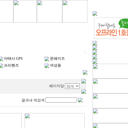
아테사 GPS
문페이즈
쓰리핸즈
여성용
페이지당
결과내 재검색