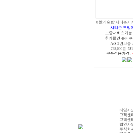
8월의 원탑 시티즌시계 
시티즌 부엉
보증서비스가능
추가할인 슈퍼쿠
A/S 5년보증
728,000원
531
쿠폰적용가격 :
타임사모
고객센터
고객센터
법인사업
주식회사