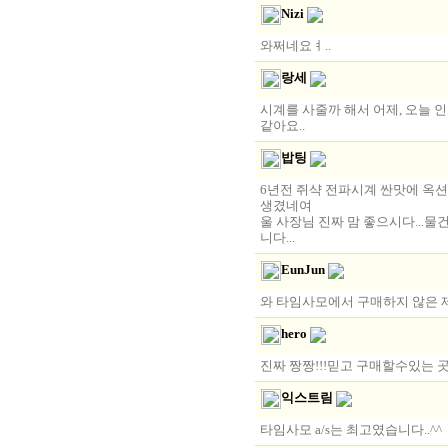
Nizi
와쩌네요ㅕ..
랑세
시계를 사줄까 해서 어제, 오늘 인
같아요..
밥팅
6년전 쥐샥 전파시계 싼맛에 옥션
생겼네여
울 사장님 진짜 맘 좋으시다...
니다...
EunJun
와 타임사모에서 구매하지 않은 제
hero
진짜 짱짱!!!믿고 구매할수있는 
익스트림
타임사모 a/s는 최고였습니다..^^