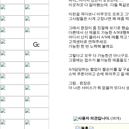
허걱,, 어디서 샀는지 모르는데.......
이곳저곳 다 알아봤는데.. 다들 똑같은 
이런걸 격다보니 아무것도 모르고 그냥
그사람들은 시계 고장나면 꽤 애좀 
그래서 쥔장이 좀 친절해 보기로 했습
다른데서 산 제품도 가능한 A/S대행
어디서 산지 몰라서 A/S에 애를 먹고 있
고객센터로 연락주세요.
가능한 한 번 노력해 볼께요.
그렇다고 모두 다 가능한건 아니구요.
그중에는 접수가 불가능한 제품들도
A/S담당하는 짤없이 짤순이를 잘 구
스벅 쿠폰이라고 손에 쥐어주고 잘 얘기
그럼... 쥔장은
더 나은 서비스가 뭐 없을까 또다시 생각
사용자 의견입니다.
(38개)
월홍