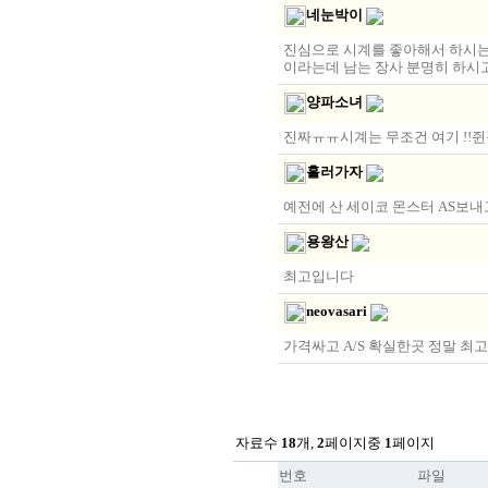
네눈박이
진심으로 시계를 좋아해서 하시는
이라는데 남는 장사 분명히 하시
양파소녀
진짜ㅠㅠ시계는 무조건 여기 !!
흘러가자
예전에 산 세이코 몬스터 AS보내
용왕산
최고입니다
neovasari
가격싸고 A/S 확실한곳 정말 최
자료수
18
개,
2
페이지중
1
페이지
번호
파일