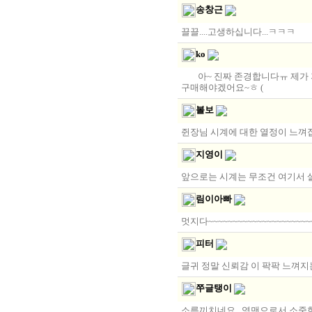
송창근
끌끌....고생하십니다...ㅋㅋㅋ
ko
아~ 진짜 존경합니다ㅠ 제가 지
구매해야겠어요~ㅎ (
볼보
쥔장님 시계에 대한 열정이 느껴집
지영이
앞으로는 시계는 무조건 여기서 살
림이아빠
멋지다~~~~~~~~~~~~~~~~~~~~~
피터
글귀 정말 신뢰감 이 팍팍 느껴
쭈글탱이
소름끼치네요...영맨으로서 소중한