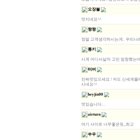
오장불
멋지네요^^
짱짱
정말 고객생각하시는게.. 우리나
통키
시계 어디서살까 고민 엄청했는데
터버
진짜멋있으세요.! 저도 신세계몰
시네요^^
heyjin00
멋있습니다....
airturn
여기 사이트 너무좋은듯,,최고
쑤우