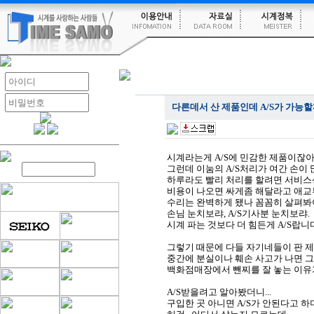
다른데서 산 제품인데 A/S가 가능
시계라는게 A/S에 민감한 제품이잖아
그런데 이눔의 A/S처리가 여간 손이 
하루라도 빨리 처리를 할려면 서비스
비용이 나오면 싸게좀 해달라고 애교
수리는 완벽하게 됐나 꼼꼼히 살펴봐
손님 눈치보랴, A/S기사분 눈치보랴.
시계 파는 것보다 더 힘든게 A/S랍니
그렇기 때문에 다들 자기네들이 판 제
중간에 분실이나 훼손 사고가 나면 그
백화점매장에서 뺀찌를 잘 놓는 이유
A/S받을려고 알아봤더니...
구입한 곳 아니면 A/S가 안된다고 하