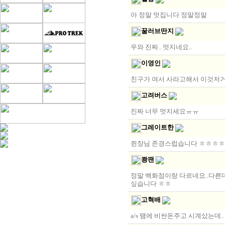
아 정말 멋집니다 정말정말
꿀러브딴지
우와 진짜.. 멋지네요..
이영인
친구가 여서 사라고해서 이것저
고려버스
진짜 너무 멋지세요ㅠㅠ
그레이트한
쥔장님 존경스럽습니다 ㅎㅎㅎㅎ
쾅팬
정말 백화점이랑 다르네요..다른데
싶습니다 ㅎㅎ
고혁배
a/s 땜에 비싼돈주고 시계샀는데.