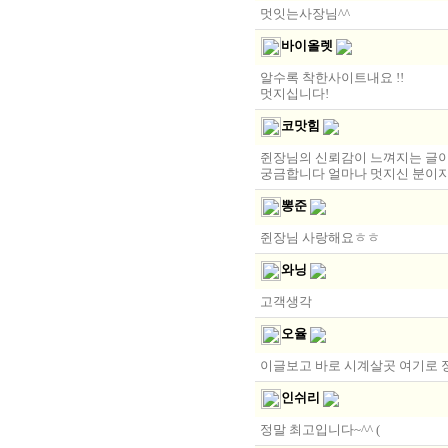
멋잇는사장님^^
바이올렛
알수록 착한사이트내요 !!
멋지십니다!
코맛힘
쥔장님의 신뢰감이 느껴지는 글이네
궁금합니다 얼마나 멋지신 분이지 
뽕준
쥔장님 사랑해요ㅎㅎ
와닝
고객생각
오율
이글보고 바로 시계살곳 여기로
인쉬리
정말 최고입니다~^^ (